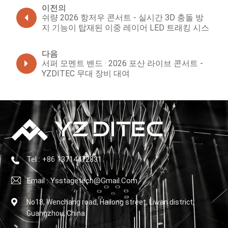
이전의
쉬량 2026 항저우 콘서트 - 실시간 3D 충돌 방
지 기능이 탑재된 이중 레이어 LED 트래킹 시스
템
다음
서퍼 모멘트 밴드 · 2026 포산 라이브 콘서트 -
YZDITEC 무대 장비 대여
Tel : +86 13714472831
Email : Ysstagetech@gmail.com
No18, Wenchang road, Hailong street, Liwan district,
Guangzhou, China