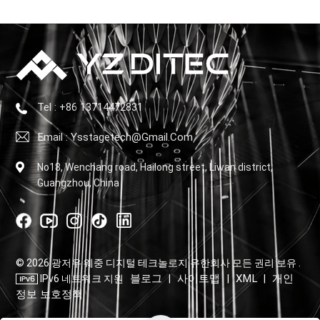
Tel : +86 13714472831
Email : Ysstagetech@gmail.com
No18, Wenchang road, Hailong street, Liwan district,
Guangzhou, China
© 2026 광저우 웨중 디지털 테크놀로지 유한회사 모든 권리 보유 .
블로그
사이트맵
XML
개인
IPv6 네트워크 지원
|
|
|
정보 보호정책