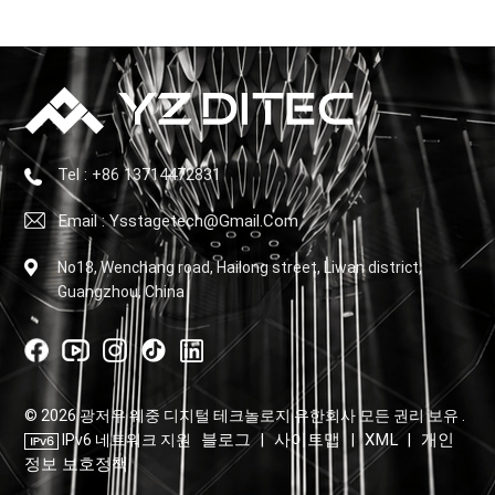
Tel : +86 13714472831
Email : Ysstagetech@gmail.com
No18, Wenchang road, Hailong street, Liwan district,
Guangzhou, China
© 2026 광저우 웨중 디지털 테크놀로지 유한회사 모든 권리 보유 .
블로그
사이트맵
XML
개인
IPv6 네트워크 지원
|
|
|
정보 보호정책