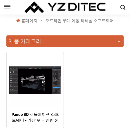
한국의
홈페이지
오프라인 무대 이동 리허설 소프트웨어
h
제품 카테고리
ol
ий
의
Pando 3D 시뮬레이션 소프
트웨어 - 가상 무대 명령 센
터