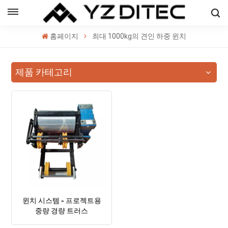
한국의
홈페이지
최대 1000kg의 견인 하중 윈치
h
제품 카테고리
ol
ий
의
윈치 시스템 - 프로젝트용
중량 경량 트러스