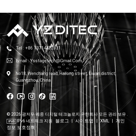
Tel : +86 13714472831
Email : Ysstagetech@gmail.com
No18, Wenchang road, Hailong street, Liwan district,
Guangzhou, China
© 2026 광저우 웨중 디지털 테크놀로지 유한회사 모든 권리 보유 .
블로그
사이트맵
XML
개인
IPv6 네트워크 지원
|
|
|
정보 보호정책