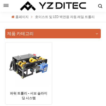
한국의
홈페이지
호이스트 및 LED 벽면용 자동 레일 트롤리
h
제품 카테고리
ol
ий
의
파워 트롤리 - 서보 슬라이
딩 시스템