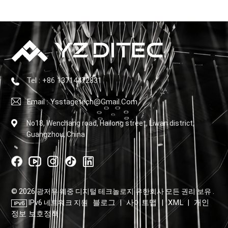
Tel : +86 13714472831
Email : Ysstagetech@gmail.com
No18, Wenchang road, Hailong street, Liwan district,
Guangzhou, China
© 2026 광저우 웨중 디지털 테크놀로지 유한회사 모든 권리 보유 .
블로그
사이트맵
XML
개인
IPv6 네트워크 지원
|
|
|
정보 보호정책