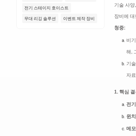
기술 사양,
전기 스테이지 호이스트
장비에 대
무대 리깅 솔루션
이벤트 제작 장비
청중:
비기
해,
기술
자료
1. 핵심 
전기
윈치
메모