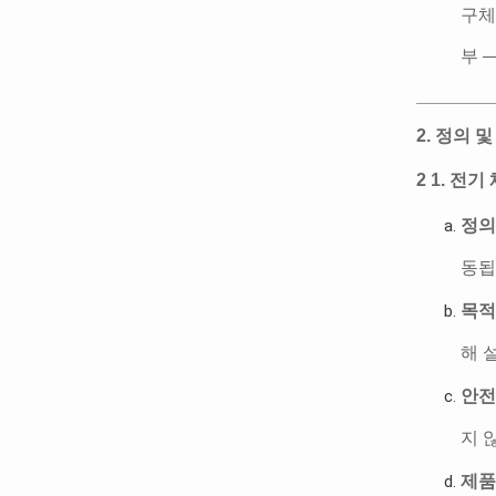
구체
부 
2. 정의 
2 1. 전
정의
동됩
목적
해 
안전
지 
제품