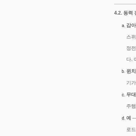
4.2. 동
감아
스위
정전
다.
윈치
기가
무대
주행
예
—
로드