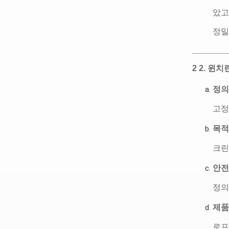
았고
정밀
2 2. 윈
정의
고정
목적
크린
안전
정의
제품
로프