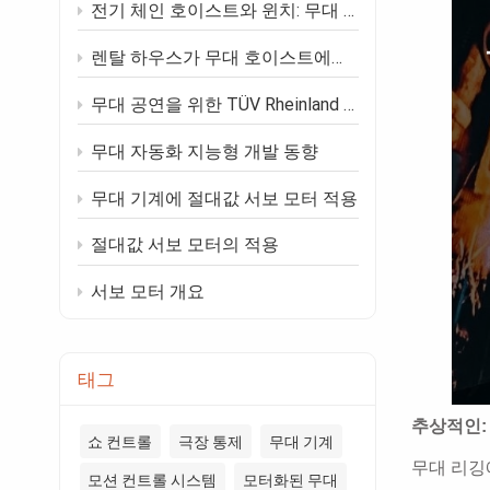
전기 체인 호이스트와 윈치: 무대 프로젝트에 더 적합한 것은 무엇일까요?
렌탈 하우스가 무대 호이스트에서 찾는 상위 10가지 기능
무대 공연을 위한 TÜV Rheinland C1 표준의 핵심 가치
무대 자동화 지능형 개발 동향
무대 기계에 절대값 서보 모터 적용
절대값 서보 모터의 적용
서보 모터 개요
태그
추상적인
쇼 컨트롤
극장 통제
무대 기계
무대 리깅
모션 컨트롤 시스템
모터화된 무대