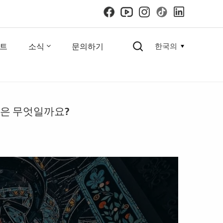
트
소식
문의하기
한국의
English
것은 무엇일까요?
español
русский
한국의
العربية