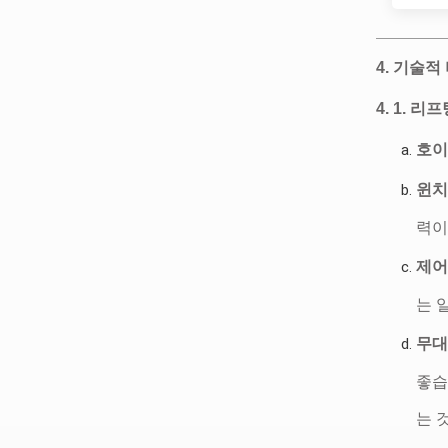
4. 기술적
4. 1. 리
호이
윈치
력이
제어
는 
무대
좋습
는 